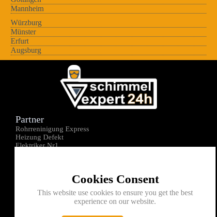
Mannheim
Würzburg
Münster
Erfurt
Augsburg
Partner
Rohrreninigung Express
Heizung Defekt
Elektriker Nr1
Über uns
Impressum
Cookies Consent
Datenschutz
Kontakt
This website use cookies to ensure you get the best
experience on our website.
0176-1605172
info@schimmelexperte24h.de