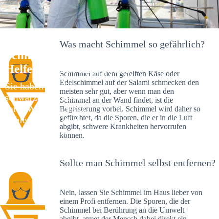
Was macht Schimmel so gefährlich?
Schimmelexperte in Oßweil – Ihr
Helfer an Ort und Stelle
Schimmel auf dem gereiften Käse oder
Edelschimmel auf der Salami schmecken den
Sie haben kürzlich
meisten sehr gut, aber wenn man den
schwarze Flecken an
Schimmel an der Wand findet, ist die
Ihrer Wand entdeckt?
Begeisterung vorbei. Schimmel wird daher so
gefürchtet, da die Sporen, die er in die Luft
Schlechte Nachrichten:
abgibt, schwere Krankheiten hervorrufen
Sie haben einen
können.
Schimmelbefall in
Ihrem Haus.
Sollte man Schimmel selbst entfernen?
Nein, lassen Sie Schimmel im Haus lieber von
einem Profi entfernen. Die Sporen, die der
Schimmel bei Berührung an die Umwelt
abgibt, atmet der Mensch dabei direkt ein.