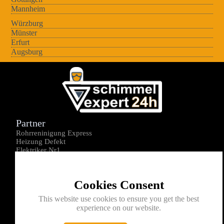
Mannheim
Würzburg
Münster
Erfurt
Augsburg
Partner
Rohrreninigung Express
Heizung Defekt
Elektriker Nr1
Über uns
Impressum
Cookies Consent
Datenschutz
Kontakt
This website use cookies to ensure you get the best
experience on our website.
0176-1605172
info@schimmelexperte24h.de