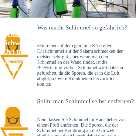
Was macht Schimmel so gefährlich?
Schimmelexperte in
Schwieberdingen – Ihr Helfer an
Schimmel auf dem gereiften Käse oder
Ort und Stelle
Edelschimmel auf der Salami schmecken den
meisten sehr gut, aber wenn man den
Sie haben kürzlich
Schimmel an der Wand findet, ist die
Begeisterung vorbei. Schimmel wird daher so
schwarze Flecken an
gefürchtet, da die Sporen, die er in die Luft
Ihrer Wand entdeckt?
abgibt, schwere Krankheiten hervorrufen
Schlechte Nachrichten:
können.
Sie haben einen
Schimmelbefall in
Sollte man Schimmel selbst entfernen?
Ihrem Haus.
Nein, lassen Sie Schimmel im Haus lieber von
einem Profi entfernen. Die Sporen, die der
Schimmel bei Berührung an die Umwelt
abgibt, atmet der Mensch dabei direkt ein.