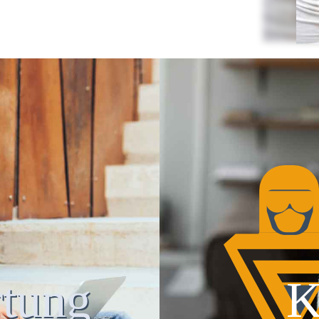
tung
K