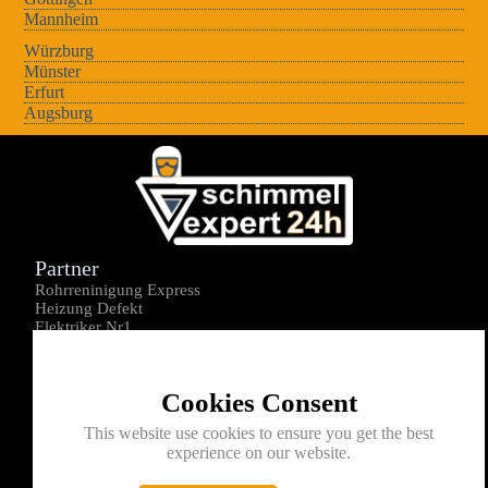
Mannheim
Würzburg
Münster
Erfurt
Augsburg
Partner
Rohrreninigung Express
Heizung Defekt
Elektriker Nr1
Über uns
Impressum
Cookies Consent
Datenschutz
Kontakt
This website use cookies to ensure you get the best
experience on our website.
0176-1605172
info@schimmelexperte24h.de