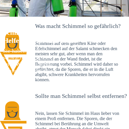
Was macht Schimmel so gefährlich?
Schimmelexperte in Mainz – Ihr
Helfer an Ort und Stelle
Schimmel auf dem gereiften Käse oder
Edelschimmel auf der Salami schmecken den
Sie haben kürzlich
meisten sehr gut, aber wenn man den
schwarze Flecken an
Schimmel an der Wand findet, ist die
Ihrer Wand entdeckt?
Begeisterung vorbei. Schimmel wird daher so
gefürchtet, da die Sporen, die er in die Luft
Schlechte Nachrichten:
abgibt, schwere Krankheiten hervorrufen
Sie haben einen
können.
Schimmelbefall in
Ihrem Haus.
Sollte man Schimmel selbst entfernen?
Nein, lassen Sie Schimmel im Haus lieber von
einem Profi entfernen. Die Sporen, die der
Schimmel bei Berührung an die Umwelt
abgibt, atmet der Mensch dabei direkt ein.