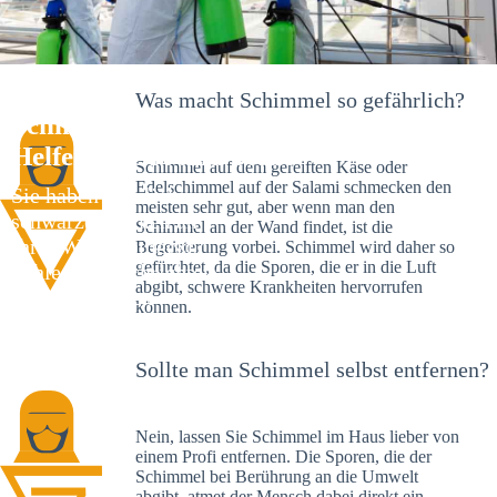
Was macht Schimmel so gefährlich?
Schimmelexperte in Käfertal – Ihr
Helfer an Ort und Stelle
Schimmel auf dem gereiften Käse oder
Edelschimmel auf der Salami schmecken den
Sie haben kürzlich
meisten sehr gut, aber wenn man den
schwarze Flecken an
Schimmel an der Wand findet, ist die
Ihrer Wand entdeckt?
Begeisterung vorbei. Schimmel wird daher so
gefürchtet, da die Sporen, die er in die Luft
Schlechte Nachrichten:
abgibt, schwere Krankheiten hervorrufen
Sie haben einen
können.
Schimmelbefall in
Ihrem Haus.
Sollte man Schimmel selbst entfernen?
Nein, lassen Sie Schimmel im Haus lieber von
einem Profi entfernen. Die Sporen, die der
Schimmel bei Berührung an die Umwelt
abgibt, atmet der Mensch dabei direkt ein.