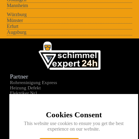
Mannheim
Würzburg
Münster
Erfurt
Augsburg
Partner
Rohrreninigung Express
Heizung Defekt
Elektriker Nr1
Über uns
Impressum
Cookies Consent
Datenschutz
Kontakt
This website use cookies to ensure you get the best
experience on our website.
0176-1605172
info@schimmelexperte24h.de