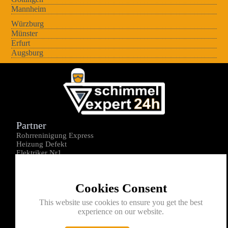
Mannheim
Würzburg
Münster
Erfurt
Augsburg
Partner
Rohrreninigung Express
Heizung Defekt
Elektriker Nr1
Über uns
Impressum
Cookies Consent
Datenschutz
Kontakt
This website use cookies to ensure you get the best
experience on our website.
0176-1605172
info@schimmelexperte24h.de