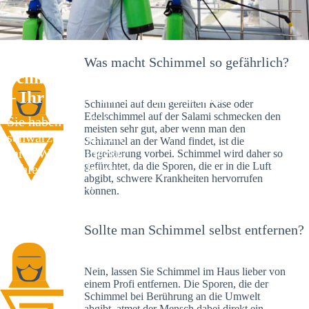
Was macht Schimmel so gefährlich?
Schimmelexperte in Neuhermsheim
– Ihr Helfer an Ort und Stelle
Schimmel auf dem gereiften Käse oder
Edelschimmel auf der Salami schmecken den
Sie haben kürzlich
meisten sehr gut, aber wenn man den
schwarze Flecken an
Schimmel an der Wand findet, ist die
Ihrer Wand entdeckt?
Begeisterung vorbei. Schimmel wird daher so
gefürchtet, da die Sporen, die er in die Luft
Schlechte Nachrichten:
abgibt, schwere Krankheiten hervorrufen
Sie haben einen
können.
Schimmelbefall in
Ihrem Haus.
Sollte man Schimmel selbst entfernen?
Nein, lassen Sie Schimmel im Haus lieber von
einem Profi entfernen. Die Sporen, die der
Schimmel bei Berührung an die Umwelt
abgibt, atmet der Mensch dabei direkt ein.