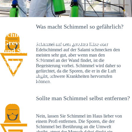
Was macht Schimmel so gefährlich?
Schimmelexperte in Warnow bei
Grevesmühlen – Ihr Helfer an Ort
Schimmel auf dem gereiften Käse oder
und Stelle
Edelschimmel auf der Salami schmecken den
meisten sehr gut, aber wenn man den
Schimmel an der Wand findet, ist die
Sie haben kürzlich
Begeisterung vorbei. Schimmel wird daher so
schwarze Flecken an
gefürchtet, da die Sporen, die er in die Luft
Ihrer Wand entdeckt?
abgibt, schwere Krankheiten hervorrufen
Schlechte Nachrichten:
können.
Sie haben einen
Schimmelbefall in
Sollte man Schimmel selbst entfernen?
Ihrem Haus.
Nein, lassen Sie Schimmel im Haus lieber von
einem Profi entfernen. Die Sporen, die der
Schimmel bei Berührung an die Umwelt
abgibt, atmet der Mensch dabei direkt ein.