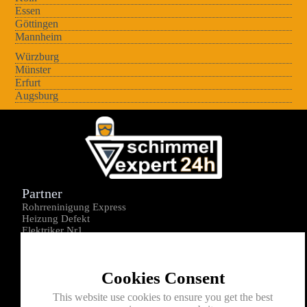
Essen
Göttingen
Mannheim
Würzburg
Münster
Erfurt
Augsburg
Partner
Rohrreninigung Express
Heizung Defekt
Elektriker Nr1
Über uns
Impressum
Cookies Consent
Datenschutz
Kontakt
This website use cookies to ensure you get the best