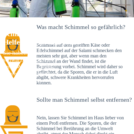
Was macht Schimmel so gefährlich?
Schimmelexperte in Achern – Ihr
Helfer an Ort und Stelle
Schimmel auf dem gereiften Käse oder
Edelschimmel auf der Salami schmecken den
Sie haben kürzlich
meisten sehr gut, aber wenn man den
schwarze Flecken an
Schimmel an der Wand findet, ist die
Ihrer Wand entdeckt?
Begeisterung vorbei. Schimmel wird daher so
gefürchtet, da die Sporen, die er in die Luft
Schlechte Nachrichten:
abgibt, schwere Krankheiten hervorrufen
Sie haben einen
können.
Schimmelbefall in
Ihrem Haus.
Sollte man Schimmel selbst entfernen?
Nein, lassen Sie Schimmel im Haus lieber von
einem Profi entfernen. Die Sporen, die der
Schimmel bei Berührung an die Umwelt
abgibt, atmet der Mensch dabei direkt ein.