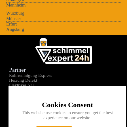
Mannheim
Würzburg
Münster
Erfurt
Augsburg
Partner
Rohrreninigung Express
Heizung Defekt
Elektriker Nr1
Über uns
Impressum
Cookies Consent
Datenschutz
Kontakt
This website use cookies to ensure you get the best
experience on our website.
0176-1605172
info@schimmelexperte24h.de