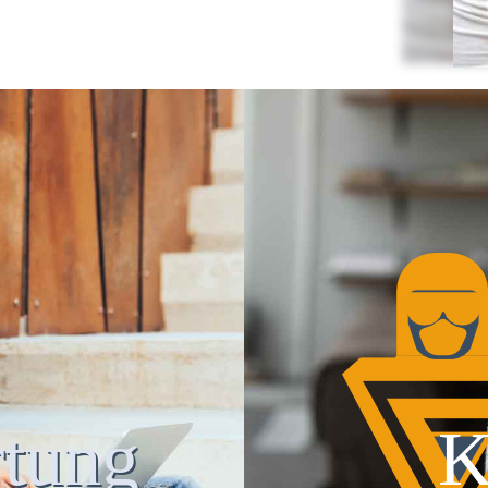
tung
K