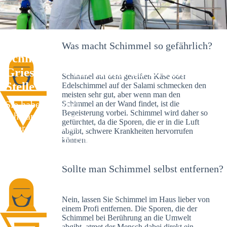
Was macht Schimmel so gefährlich?
Schimmelexperte in Bad Peterstal-
Griesbach – Ihr Helfer an Ort und
Schimmel auf dem gereiften Käse oder
Stelle
Edelschimmel auf der Salami schmecken den
meisten sehr gut, aber wenn man den
Sie haben kürzlich
Schimmel an der Wand findet, ist die
Begeisterung vorbei. Schimmel wird daher so
schwarze Flecken an
gefürchtet, da die Sporen, die er in die Luft
Ihrer Wand entdeckt?
abgibt, schwere Krankheiten hervorrufen
Schlechte Nachrichten:
können.
Sie haben einen
Schimmelbefall in
Sollte man Schimmel selbst entfernen?
Ihrem Haus.
Nein, lassen Sie Schimmel im Haus lieber von
einem Profi entfernen. Die Sporen, die der
Schimmel bei Berührung an die Umwelt
abgibt, atmet der Mensch dabei direkt ein.