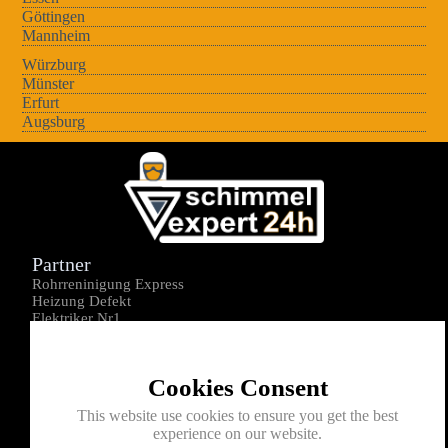
Göttingen
Mannheim
Würzburg
Münster
Erfurt
Augsburg
Partner
Rohrreninigung Express
Heizung Defekt
Elektriker Nr1
Über uns
Impressum
Cookies Consent
Datenschutz
Kontakt
This website use cookies to ensure you get the best
experience on our website.
0176-1605172