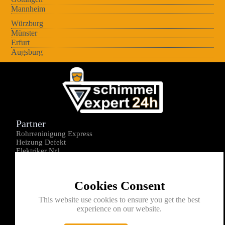
Mannheim
Würzburg
Münster
Erfurt
Augsburg
Partner
Rohrreninigung Express
Heizung Defekt
Elektriker Nr1
Über uns
Impressum
Cookies Consent
Datenschutz
Kontakt
This website use cookies to ensure you get the best
experience on our website.
0176-1605172
info@schimmelexperte24h.de