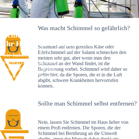
Was macht Schimmel so gefährlich?
Schimmelexperte in Bohlsbach –
Ihr Helfer an Ort und Stelle
Schimmel auf dem gereiften Käse oder
Edelschimmel auf der Salami schmecken den
Sie haben kürzlich
meisten sehr gut, aber wenn man den
schwarze Flecken an
Schimmel an der Wand findet, ist die
Ihrer Wand entdeckt?
Begeisterung vorbei. Schimmel wird daher so
gefürchtet, da die Sporen, die er in die Luft
Schlechte Nachrichten:
abgibt, schwere Krankheiten hervorrufen
Sie haben einen
können.
Schimmelbefall in
Ihrem Haus.
Sollte man Schimmel selbst entfernen?
Nein, lassen Sie Schimmel im Haus lieber von
einem Profi entfernen. Die Sporen, die der
Schimmel bei Berührung an die Umwelt
abgibt, atmet der Mensch dabei direkt ein.