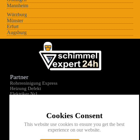
Mannheim
Würzburg
Münster
Erfurt
Augsburg
Partner
Rohrreninigung Express
Heizung Defekt
Elektriker Nr1
Über uns
Impressum
Cookies Consent
Datenschutz
Kontakt
This website use cookies to ensure you get the best
experience on our website.
0176-1605172
info@schimmelexperte24h.de