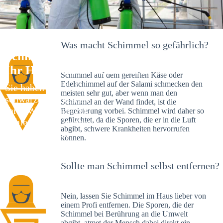
Was macht Schimmel so gefährlich?
Schimmelexperte in Fautenbach –
Ihr Helfer an Ort und Stelle
Schimmel auf dem gereiften Käse oder
Edelschimmel auf der Salami schmecken den
Sie haben kürzlich
meisten sehr gut, aber wenn man den
schwarze Flecken an
Schimmel an der Wand findet, ist die
Ihrer Wand entdeckt?
Begeisterung vorbei. Schimmel wird daher so
gefürchtet, da die Sporen, die er in die Luft
Schlechte Nachrichten:
abgibt, schwere Krankheiten hervorrufen
Sie haben einen
können.
Schimmelbefall in
Ihrem Haus.
Sollte man Schimmel selbst entfernen?
Nein, lassen Sie Schimmel im Haus lieber von
einem Profi entfernen. Die Sporen, die der
Schimmel bei Berührung an die Umwelt
abgibt, atmet der Mensch dabei direkt ein.