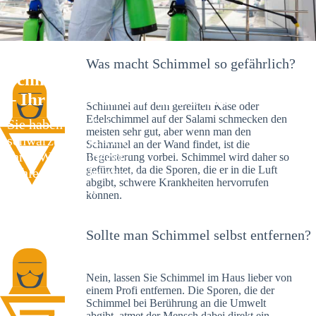
Was macht Schimmel so gefährlich?
Schimmelexperte in Kappelrodeck
– Ihr Helfer an Ort und Stelle
Schimmel auf dem gereiften Käse oder
Edelschimmel auf der Salami schmecken den
Sie haben kürzlich
meisten sehr gut, aber wenn man den
schwarze Flecken an
Schimmel an der Wand findet, ist die
Ihrer Wand entdeckt?
Begeisterung vorbei. Schimmel wird daher so
gefürchtet, da die Sporen, die er in die Luft
Schlechte Nachrichten:
abgibt, schwere Krankheiten hervorrufen
Sie haben einen
können.
Schimmelbefall in
Ihrem Haus.
Sollte man Schimmel selbst entfernen?
Nein, lassen Sie Schimmel im Haus lieber von
einem Profi entfernen. Die Sporen, die der
Schimmel bei Berührung an die Umwelt
abgibt, atmet der Mensch dabei direkt ein.