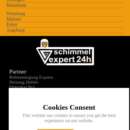
Mannheim
Würzburg
Münster
Erfurt
Augsburg
Partner
Rohrreninigung Express
Heizung Defekt
Elektriker Nr1
Über uns
Impressum
Cookies Consent
Datenschutz
Kontakt
This website use cookies to ensure you get the best
experience on our website.
0176-1605172
info@schimmelexperte24h.de