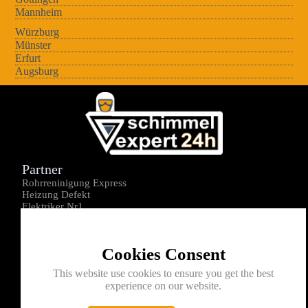
Mannheim
Würzburg
Münster
Erfurt
Augsburg
Partner
Rohrreninigung Express
Heizung Defekt
Elektriker Nr1
Über uns
Impressum
Cookies Consent
Datenschutz
Kontakt
This website use cookies to ensure you get the best
experience on our website.
0176-1605172
info@schimmelexperte24h.de