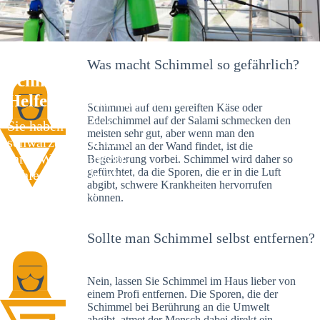
Was macht Schimmel so gefährlich?
Schimmelexperte in Lahr – Ihr
Helfer an Ort und Stelle
Schimmel auf dem gereiften Käse oder
Edelschimmel auf der Salami schmecken den
Sie haben kürzlich
meisten sehr gut, aber wenn man den
schwarze Flecken an
Schimmel an der Wand findet, ist die
Ihrer Wand entdeckt?
Begeisterung vorbei. Schimmel wird daher so
gefürchtet, da die Sporen, die er in die Luft
Schlechte Nachrichten:
abgibt, schwere Krankheiten hervorrufen
Sie haben einen
können.
Schimmelbefall in
Ihrem Haus.
Sollte man Schimmel selbst entfernen?
Nein, lassen Sie Schimmel im Haus lieber von
einem Profi entfernen. Die Sporen, die der
Schimmel bei Berührung an die Umwelt
abgibt, atmet der Mensch dabei direkt ein.