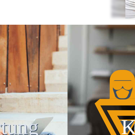
tung
K