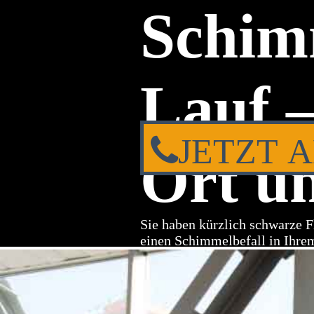
Schim
Lauf –
JETZT 
Ort un
Sie haben kürzlich schwarze F
einen Schimmelbefall in Ihre