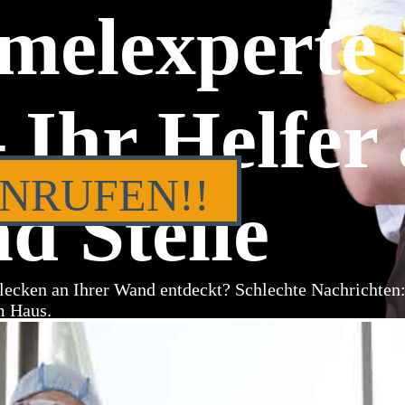
melexperte 
 Ihr Helfer
ANRUFEN!!
d Stelle
lecken an Ihrer Wand entdeckt? Schlechte Nachrichten
m Haus.