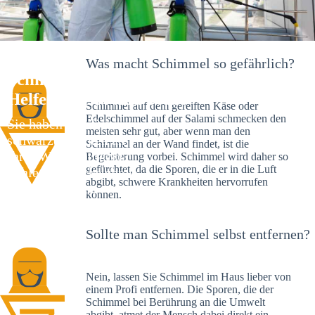
Was macht Schimmel so gefährlich?
Schimmelexperte in Ebnat – Ihr
Helfer an Ort und Stelle
Schimmel auf dem gereiften Käse oder
Edelschimmel auf der Salami schmecken den
Sie haben kürzlich
meisten sehr gut, aber wenn man den
schwarze Flecken an
Schimmel an der Wand findet, ist die
Ihrer Wand entdeckt?
Begeisterung vorbei. Schimmel wird daher so
gefürchtet, da die Sporen, die er in die Luft
Schlechte Nachrichten:
abgibt, schwere Krankheiten hervorrufen
Sie haben einen
können.
Schimmelbefall in
Ihrem Haus.
Sollte man Schimmel selbst entfernen?
Nein, lassen Sie Schimmel im Haus lieber von
einem Profi entfernen. Die Sporen, die der
Schimmel bei Berührung an die Umwelt
abgibt, atmet der Mensch dabei direkt ein.