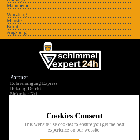
Mannheim
Würzburg
Münster
Erfurt
Augsburg
Partner
Rohrreninigung Express
Heizung Defekt
Elektriker Nr1
Über uns
Impressum
Cookies Consent
Datenschutz
Kontakt
This website use cookies to ensure you get the best
experience on our website.
0176-1605172
info@schimmelexperte24h.de