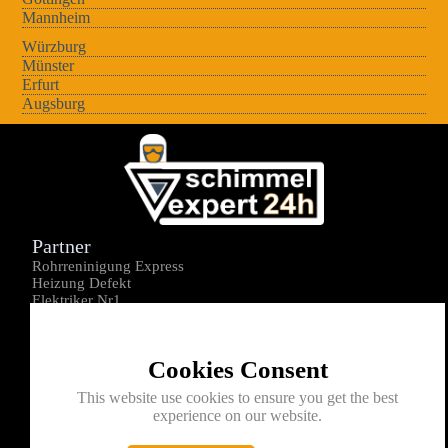
Mannheim
Würzburg
Münster
Erfurt
Augsburg
Partner
Rohrreninigung Express
Heizung Defekt
Elektriker Nr1
Über uns
Impressum
Cookies Consent
Datenschutz
Kontakt
This website use cookies to ensure you get the best
experience on our website.
0176-1605172
info@schimmelexperte24h.de