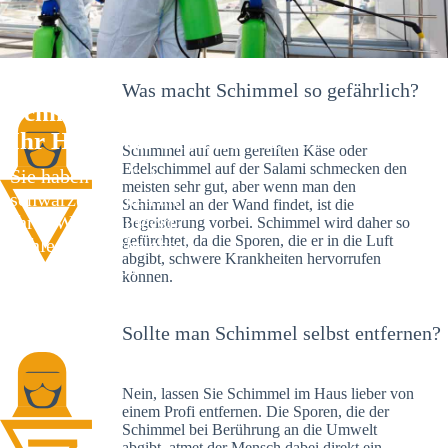
Was macht Schimmel so gefährlich?
Schimmelexperte in Espachweiler –
Ihr Helfer an Ort und Stelle
Schimmel auf dem gereiften Käse oder
Edelschimmel auf der Salami schmecken den
Sie haben kürzlich
meisten sehr gut, aber wenn man den
schwarze Flecken an
Schimmel an der Wand findet, ist die
Ihrer Wand entdeckt?
Begeisterung vorbei. Schimmel wird daher so
gefürchtet, da die Sporen, die er in die Luft
Schlechte Nachrichten:
abgibt, schwere Krankheiten hervorrufen
Sie haben einen
können.
Schimmelbefall in
Ihrem Haus.
Sollte man Schimmel selbst entfernen?
Nein, lassen Sie Schimmel im Haus lieber von
einem Profi entfernen. Die Sporen, die der
Schimmel bei Berührung an die Umwelt
abgibt, atmet der Mensch dabei direkt ein.