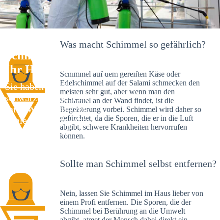
Was macht Schimmel so gefährlich?
Schimmelexperte in Göggingen –
Ihr Helfer an Ort und Stelle
Schimmel auf dem gereiften Käse oder
Edelschimmel auf der Salami schmecken den
Sie haben kürzlich
meisten sehr gut, aber wenn man den
schwarze Flecken an
Schimmel an der Wand findet, ist die
Ihrer Wand entdeckt?
Begeisterung vorbei. Schimmel wird daher so
gefürchtet, da die Sporen, die er in die Luft
Schlechte Nachrichten:
abgibt, schwere Krankheiten hervorrufen
Sie haben einen
können.
Schimmelbefall in
Ihrem Haus.
Sollte man Schimmel selbst entfernen?
Nein, lassen Sie Schimmel im Haus lieber von
einem Profi entfernen. Die Sporen, die der
Schimmel bei Berührung an die Umwelt
abgibt, atmet der Mensch dabei direkt ein.