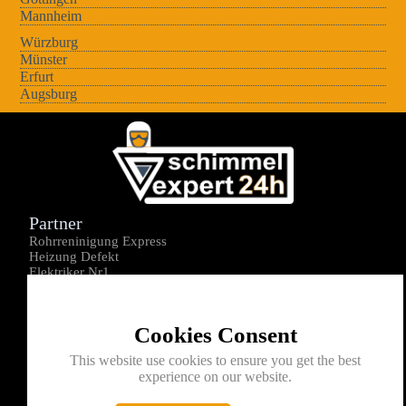
Mannheim
Würzburg
Münster
Erfurt
Augsburg
Partner
Rohrreninigung Express
Heizung Defekt
Elektriker Nr1
Über uns
Impressum
Cookies Consent
Datenschutz
Kontakt
This website use cookies to ensure you get the best
experience on our website.
0176-1605172
info@schimmelexperte24h.de