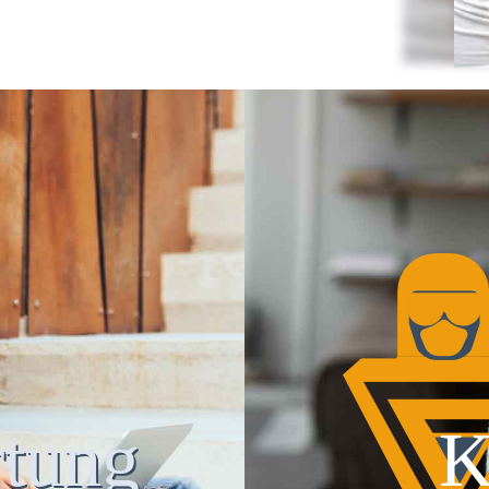
tung
K