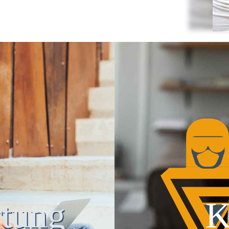
tung
K