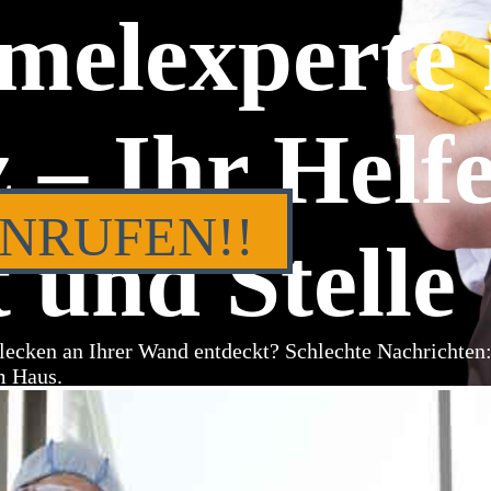
melexperte 
z – Ihr Helf
ANRUFEN!!
 und Stelle
lecken an Ihrer Wand entdeckt? Schlechte Nachrichten
m Haus.