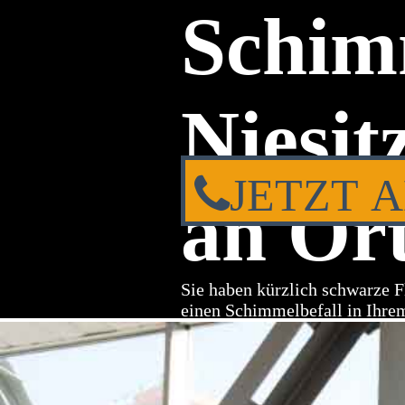
Schim
Niesit
JETZT 
an Ort
Sie haben kürzlich schwarze F
einen Schimmelbefall in Ihre