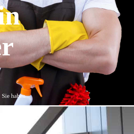
in
er
: Sie haben