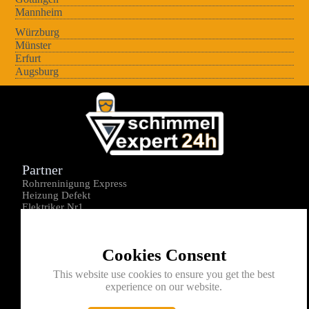
Mannheim
Würzburg
Münster
Erfurt
Augsburg
Partner
Rohrreninigung Express
Heizung Defekt
Elektriker Nr1
Über uns
Impressum
Cookies Consent
Datenschutz
Kontakt
This website use cookies to ensure you get the best
experience on our website.
0176-1605172
info@schimmelexperte24h.de