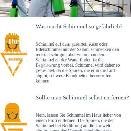
Was macht Schimmel so gefährlich?
Schimmelexperte in Dillweißenstein
– Ihr Helfer an Ort und Stelle
Schimmel auf dem gereiften Käse oder
Edelschimmel auf der Salami schmecken den
Sie haben kürzlich
meisten sehr gut, aber wenn man den
schwarze Flecken an
Schimmel an der Wand findet, ist die
Ihrer Wand entdeckt?
Begeisterung vorbei. Schimmel wird daher so
gefürchtet, da die Sporen, die er in die Luft
Schlechte Nachrichten:
abgibt, schwere Krankheiten hervorrufen
Sie haben einen
können.
Schimmelbefall in
Ihrem Haus.
Sollte man Schimmel selbst entfernen?
Nein, lassen Sie Schimmel im Haus lieber von
einem Profi entfernen. Die Sporen, die der
Schimmel bei Berührung an die Umwelt
abgibt, atmet der Mensch dabei direkt ein.