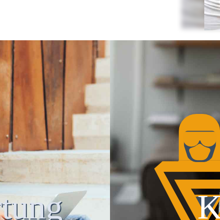
tung
K