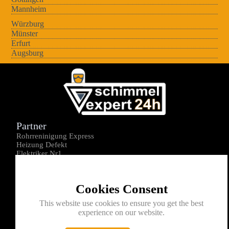
Mannheim
Würzburg
Münster
Erfurt
Augsburg
Partner
Rohrreninigung Express
Heizung Defekt
Elektriker Nr1
Über uns
Impressum
Cookies Consent
Datenschutz
Kontakt
This website use cookies to ensure you get the best
experience on our website.
0176-1605172
info@schimmelexperte24h.de