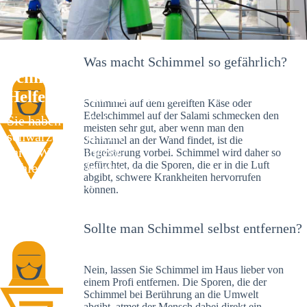
Was macht Schimmel so gefährlich?
Schimmelexperte in Dürnast – Ihr
Helfer an Ort und Stelle
Schimmel auf dem gereiften Käse oder
Edelschimmel auf der Salami schmecken den
Sie haben kürzlich
meisten sehr gut, aber wenn man den
schwarze Flecken an
Schimmel an der Wand findet, ist die
Ihrer Wand entdeckt?
Begeisterung vorbei. Schimmel wird daher so
gefürchtet, da die Sporen, die er in die Luft
Schlechte Nachrichten:
abgibt, schwere Krankheiten hervorrufen
Sie haben einen
können.
Schimmelbefall in
Ihrem Haus.
Sollte man Schimmel selbst entfernen?
Nein, lassen Sie Schimmel im Haus lieber von
einem Profi entfernen. Die Sporen, die der
Schimmel bei Berührung an die Umwelt
abgibt, atmet der Mensch dabei direkt ein.