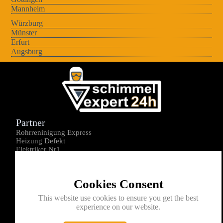
Mannheim
Würzburg
Münster
Erfurt
Augsburg
Partner
Rohrreninigung Express
Heizung Defekt
Elektriker Nr1
Über uns
Impressum
Cookies Consent
Datenschutz
Kontakt
This website use cookies to ensure you get the best
experience on our website.
0176-1605172
info@schimmelexperte24h.de