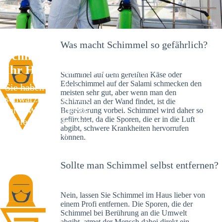
Was macht Schimmel so gefährlich?
Schimmelexperte in Innenstadt –
Ihr Helfer an Ort und Stelle
Schimmel auf dem gereiften Käse oder
Edelschimmel auf der Salami schmecken den
Sie haben kürzlich
meisten sehr gut, aber wenn man den
schwarze Flecken an
Schimmel an der Wand findet, ist die
Ihrer Wand entdeckt?
Begeisterung vorbei. Schimmel wird daher so
gefürchtet, da die Sporen, die er in die Luft
Schlechte Nachrichten:
abgibt, schwere Krankheiten hervorrufen
Sie haben einen
können.
Schimmelbefall in
Ihrem Haus.
Sollte man Schimmel selbst entfernen?
Nein, lassen Sie Schimmel im Haus lieber von
einem Profi entfernen. Die Sporen, die der
Schimmel bei Berührung an die Umwelt
abgibt, atmet der Mensch dabei direkt ein.