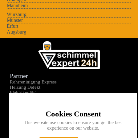
Mannheim
Würzburg
Münster
Erfurt
Augsburg
Partner
Rohrreninigung Express
Heizung Defekt
Elektriker Nr1
Über uns
Impressum
Cookies Consent
Datenschutz
Kontakt
This website use cookies to ensure you get the best
experience on our website.
0176-1605172
info@schimmelexperte24h.de