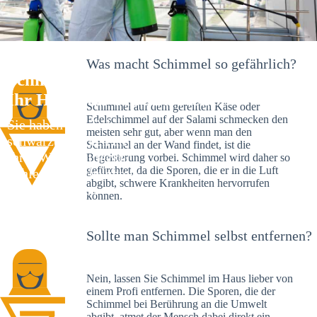
Was macht Schimmel so gefährlich?
Schimmelexperte in Spiegelhaus –
Ihr Helfer an Ort und Stelle
Schimmel auf dem gereiften Käse oder
Edelschimmel auf der Salami schmecken den
Sie haben kürzlich
meisten sehr gut, aber wenn man den
schwarze Flecken an
Schimmel an der Wand findet, ist die
Ihrer Wand entdeckt?
Begeisterung vorbei. Schimmel wird daher so
gefürchtet, da die Sporen, die er in die Luft
Schlechte Nachrichten:
abgibt, schwere Krankheiten hervorrufen
Sie haben einen
können.
Schimmelbefall in
Ihrem Haus.
Sollte man Schimmel selbst entfernen?
Nein, lassen Sie Schimmel im Haus lieber von
einem Profi entfernen. Die Sporen, die der
Schimmel bei Berührung an die Umwelt
abgibt, atmet der Mensch dabei direkt ein.