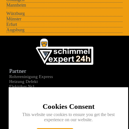
Mannheim
Würzburg
Münster
Erfurt
Augsburg
Partner
Rohrreninigung Express
Heizung Defekt
Elektriker Nr1
Über uns
Impressum
Cookies Consent
Datenschutz
Kontakt
This website use cookies to ensure you get the best
experience on our website.
0176-1605172
info@schimmelexperte24h.de