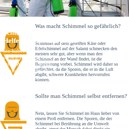
Was macht Schimmel so gefährlich?
Schimmelexperte in Alfdorf – Ihr
Helfer an Ort und Stelle
Schimmel auf dem gereiften Käse oder
Edelschimmel auf der Salami schmecken den
Sie haben kürzlich
meisten sehr gut, aber wenn man den
schwarze Flecken an
Schimmel an der Wand findet, ist die
Ihrer Wand entdeckt?
Begeisterung vorbei. Schimmel wird daher so
gefürchtet, da die Sporen, die er in die Luft
Schlechte Nachrichten:
abgibt, schwere Krankheiten hervorrufen
Sie haben einen
können.
Schimmelbefall in
Ihrem Haus.
Sollte man Schimmel selbst entfernen?
Nein, lassen Sie Schimmel im Haus lieber von
einem Profi entfernen. Die Sporen, die der
Schimmel bei Berührung an die Umwelt
abgibt, atmet der Mensch dabei direkt ein.