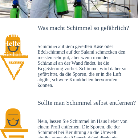
Was macht Schimmel so gefährlich?
Schimmelexperte in Urbach – Ihr
Helfer an Ort und Stelle
Schimmel auf dem gereiften Käse oder
Edelschimmel auf der Salami schmecken den
Sie haben kürzlich
meisten sehr gut, aber wenn man den
schwarze Flecken an
Schimmel an der Wand findet, ist die
Ihrer Wand entdeckt?
Begeisterung vorbei. Schimmel wird daher so
gefürchtet, da die Sporen, die er in die Luft
Schlechte Nachrichten:
abgibt, schwere Krankheiten hervorrufen
Sie haben einen
können.
Schimmelbefall in
Ihrem Haus.
Sollte man Schimmel selbst entfernen?
Nein, lassen Sie Schimmel im Haus lieber von
einem Profi entfernen. Die Sporen, die der
Schimmel bei Berührung an die Umwelt
abgibt, atmet der Mensch dabei direkt ein.