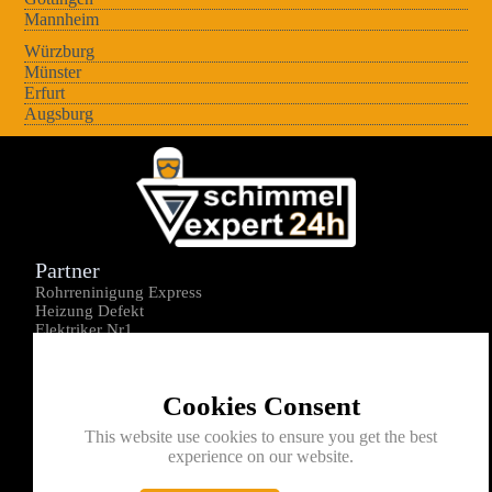
Mannheim
Würzburg
Münster
Erfurt
Augsburg
Partner
Rohrreninigung Express
Heizung Defekt
Elektriker Nr1
Über uns
Impressum
Cookies Consent
Datenschutz
Kontakt
This website use cookies to ensure you get the best
experience on our website.
0176-1605172
info@schimmelexperte24h.de