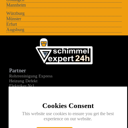
Mannheim
Würzburg
Münster
Erfurt
Augsburg
Partner
Rohrreninigung Express
Heizung Defekt
Elektriker Nr1
Über uns
Impressum
Cookies Consent
Datenschutz
Kontakt
This website use cookies to ensure you get the best
experience on our website.
0176-1605172
info@schimmelexperte24h.de