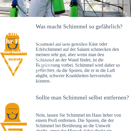
Was macht Schimmel so gefährlich?
Schimmelexperte in Metzingen –
Ihr Helfer an Ort und Stelle
Schimmel auf dem gereiften Käse oder
Edelschimmel auf der Salami schmecken den
Sie haben kürzlich
meisten sehr gut, aber wenn man den
schwarze Flecken an
Schimmel an der Wand findet, ist die
Ihrer Wand entdeckt?
Begeisterung vorbei. Schimmel wird daher so
gefürchtet, da die Sporen, die er in die Luft
Schlechte Nachrichten:
abgibt, schwere Krankheiten hervorrufen
Sie haben einen
können.
Schimmelbefall in
Ihrem Haus.
Sollte man Schimmel selbst entfernen?
Nein, lassen Sie Schimmel im Haus lieber von
einem Profi entfernen. Die Sporen, die der
Schimmel bei Berührung an die Umwelt
abgibt, atmet der Mensch dabei direkt ein.