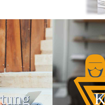
tung
K