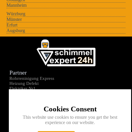
Mannheim
Würzburg
Münster
Erfurt
Augsburg
Partner
Rohrreninigung Express
Heizung Defekt
Elektriker Nr1
Über uns
Impressum
Cookies Consent
Datenschutz
Kontakt
This website use cookies to ensure you get the best
experience on our website.
0176-1605172
info@schimmelexperte24h.de