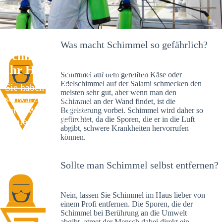
Was macht Schimmel so gefährlich?
Schimmelexperte in Ringelbach –
Ihr Helfer an Ort und Stelle
Schimmel auf dem gereiften Käse oder
Edelschimmel auf der Salami schmecken den
Sie haben kürzlich
meisten sehr gut, aber wenn man den
schwarze Flecken an
Schimmel an der Wand findet, ist die
Ihrer Wand entdeckt?
Begeisterung vorbei. Schimmel wird daher so
gefürchtet, da die Sporen, die er in die Luft
Schlechte Nachrichten:
abgibt, schwere Krankheiten hervorrufen
Sie haben einen
können.
Schimmelbefall in
Ihrem Haus.
Sollte man Schimmel selbst entfernen?
Nein, lassen Sie Schimmel im Haus lieber von
einem Profi entfernen. Die Sporen, die der
Schimmel bei Berührung an die Umwelt
abgibt, atmet der Mensch dabei direkt ein.