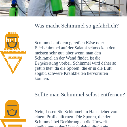
Was macht Schimmel so gefährlich?
Schimmelexperte in Dossenheim –
Ihr Helfer an Ort und Stelle
Schimmel auf dem gereiften Käse oder
Edelschimmel auf der Salami schmecken den
Sie haben kürzlich
meisten sehr gut, aber wenn man den
schwarze Flecken an
Schimmel an der Wand findet, ist die
Ihrer Wand entdeckt?
Begeisterung vorbei. Schimmel wird daher so
gefürchtet, da die Sporen, die er in die Luft
Schlechte Nachrichten:
abgibt, schwere Krankheiten hervorrufen
Sie haben einen
können.
Schimmelbefall in
Ihrem Haus.
Sollte man Schimmel selbst entfernen?
Nein, lassen Sie Schimmel im Haus lieber von
einem Profi entfernen. Die Sporen, die der
Schimmel bei Berührung an die Umwelt
abgibt, atmet der Mensch dabei direkt ein.