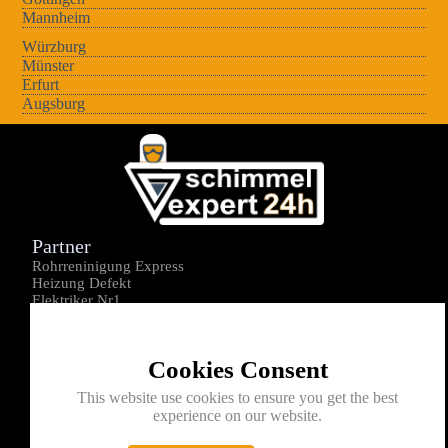
Mannheim
Würzburg
Münster
Erfurt
Augsburg
Partner
Rohrreninigung Express
Heizung Defekt
Elektriker Nr1
Über uns
Impressum
Cookies Consent
Datenschutz
Kontakt
This website use cookies to ensure you get the best
experience on our website.
0176-1605172
info@schimmelexperte24h.de