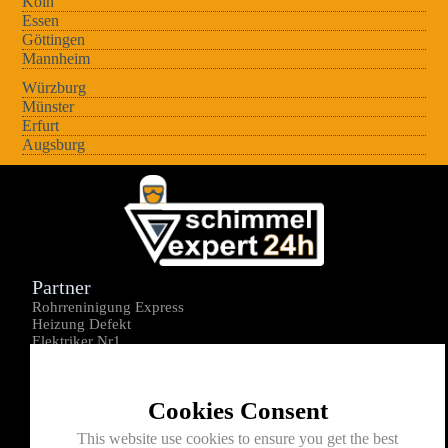
Köln
Essen
Göttingen
Mannheim
Würzburg
Münster
Erfurt
Augsburg
Partner
Rohrreninigung Express
Heizung Defekt
Elektriker Nr1
Über uns
Impressum
Cookies Consent
Datenschutz
Kontakt
This website use cookies to ensure you get the best