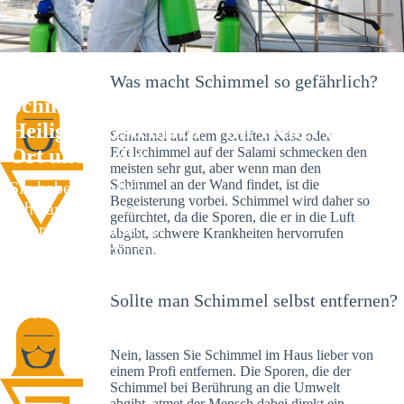
Was macht Schimmel so gefährlich?
Schimmelexperte in
Heiligkreuzsteinach – Ihr Helfer an
Schimmel auf dem gereiften Käse oder
Ort und Stelle
Edelschimmel auf der Salami schmecken den
meisten sehr gut, aber wenn man den
Schimmel an der Wand findet, ist die
Sie haben kürzlich
Begeisterung vorbei. Schimmel wird daher so
schwarze Flecken an
gefürchtet, da die Sporen, die er in die Luft
Ihrer Wand entdeckt?
abgibt, schwere Krankheiten hervorrufen
Schlechte Nachrichten:
können.
Sie haben einen
Schimmelbefall in
Sollte man Schimmel selbst entfernen?
Ihrem Haus.
Nein, lassen Sie Schimmel im Haus lieber von
einem Profi entfernen. Die Sporen, die der
Schimmel bei Berührung an die Umwelt
abgibt, atmet der Mensch dabei direkt ein.