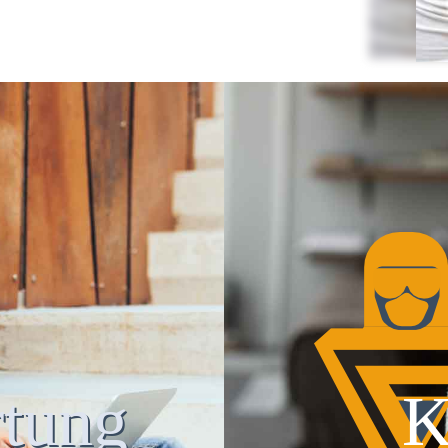
tung
K