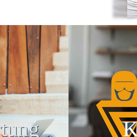
tung
K