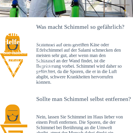
Was macht Schimmel so gefährlich?
Schimmelexperte in Arnstorf – Ihr
Helfer an Ort und Stelle
Schimmel auf dem gereiften Käse oder
Edelschimmel auf der Salami schmecken den
Sie haben kürzlich
meisten sehr gut, aber wenn man den
schwarze Flecken an
Schimmel an der Wand findet, ist die
Ihrer Wand entdeckt?
Begeisterung vorbei. Schimmel wird daher so
gefürchtet, da die Sporen, die er in die Luft
Schlechte Nachrichten:
abgibt, schwere Krankheiten hervorrufen
Sie haben einen
können.
Schimmelbefall in
Ihrem Haus.
Sollte man Schimmel selbst entfernen?
Nein, lassen Sie Schimmel im Haus lieber von
einem Profi entfernen. Die Sporen, die der
Schimmel bei Berührung an die Umwelt
abgibt, atmet der Mensch dabei direkt ein.