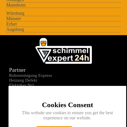
Mannheim
Würzburg
Münster
Erfurt
Augsburg
Partner
Rohrreninigung Express
Heizung Defekt
Elektriker Nr1
Über uns
Impressum
Cookies Consent
Datenschutz
Kontakt
This website use cookies to ensure you get the best
experience on our website.
0176-1605172
info@schimmelexperte24h.de