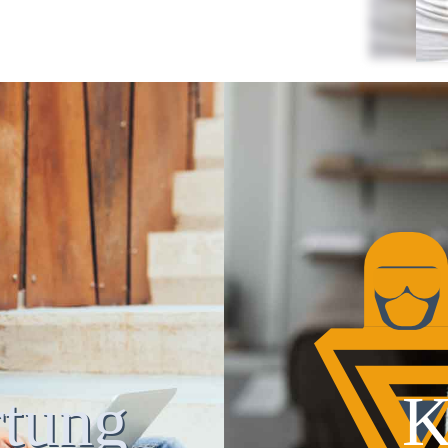
tung
K