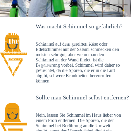
Was macht Schimmel so gefährlich?
Schimmelexperte in Oberbaimbach
– Ihr Helfer an Ort und Stelle
Schimmel auf dem gereiften Käse oder
Edelschimmel auf der Salami schmecken den
Sie haben kürzlich
meisten sehr gut, aber wenn man den
schwarze Flecken an
Schimmel an der Wand findet, ist die
Ihrer Wand entdeckt?
Begeisterung vorbei. Schimmel wird daher so
gefürchtet, da die Sporen, die er in die Luft
Schlechte Nachrichten:
abgibt, schwere Krankheiten hervorrufen
Sie haben einen
können.
Schimmelbefall in
Ihrem Haus.
Sollte man Schimmel selbst entfernen?
Nein, lassen Sie Schimmel im Haus lieber von
einem Profi entfernen. Die Sporen, die der
Schimmel bei Berührung an die Umwelt
abgibt, atmet der Mensch dabei direkt ein.