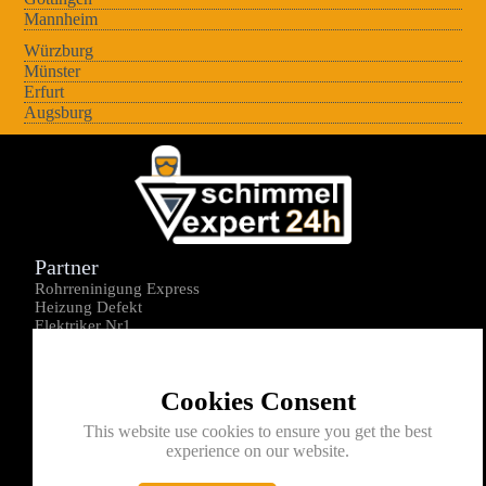
Mannheim
Würzburg
Münster
Erfurt
Augsburg
Partner
Rohrreninigung Express
Heizung Defekt
Elektriker Nr1
Über uns
Impressum
Cookies Consent
Datenschutz
Kontakt
This website use cookies to ensure you get the best
experience on our website.
0176-1605172
info@schimmelexperte24h.de