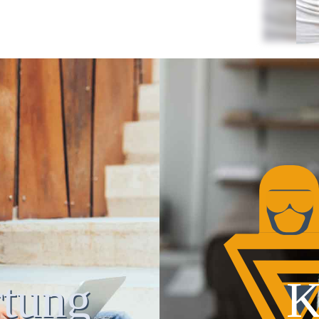
tung
K