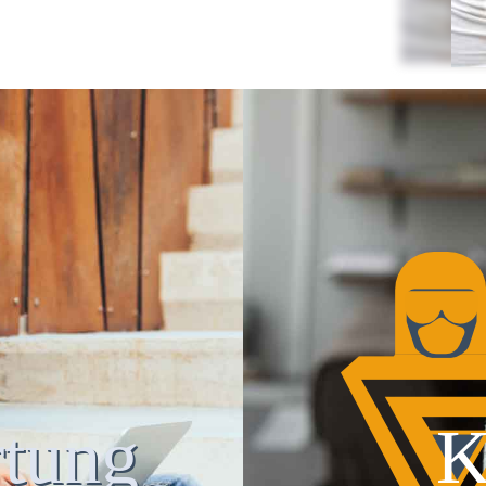
tung
K