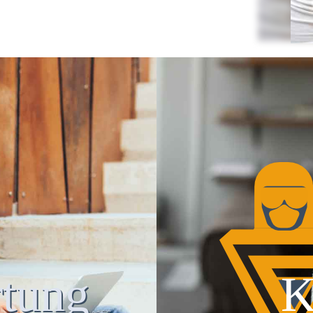
tung
K