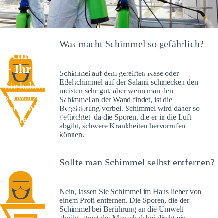
Was macht Schimmel so gefährlich?
Schimmelexperte in Gailenkirchen
– Ihr Helfer an Ort und Stelle
Schimmel auf dem gereiften Käse oder
Edelschimmel auf der Salami schmecken den
Sie haben kürzlich
meisten sehr gut, aber wenn man den
schwarze Flecken an
Schimmel an der Wand findet, ist die
Ihrer Wand entdeckt?
Begeisterung vorbei. Schimmel wird daher so
gefürchtet, da die Sporen, die er in die Luft
Schlechte Nachrichten:
abgibt, schwere Krankheiten hervorrufen
Sie haben einen
können.
Schimmelbefall in
Ihrem Haus.
Sollte man Schimmel selbst entfernen?
Nein, lassen Sie Schimmel im Haus lieber von
einem Profi entfernen. Die Sporen, die der
Schimmel bei Berührung an die Umwelt
abgibt, atmet der Mensch dabei direkt ein.