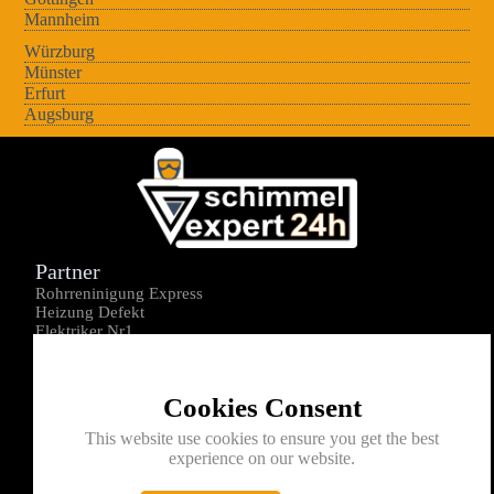
Mannheim
Würzburg
Münster
Erfurt
Augsburg
Partner
Rohrreninigung Express
Heizung Defekt
Elektriker Nr1
Über uns
Impressum
Cookies Consent
Datenschutz
Kontakt
This website use cookies to ensure you get the best
experience on our website.
0176-1605172
info@schimmelexperte24h.de