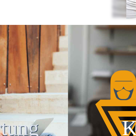
tung
K