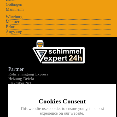
Göttingen
Mannheim
Würzburg
Münster
Erfurt
Augsburg
Partner
Rohrreninigung Express
Heizung Defekt
Elektriker Nr1
Über uns
Impressum
Cookies Consent
Datenschutz
Kontakt
This website use cookies to ensure you get the best
experience on our website.
0176-1605172