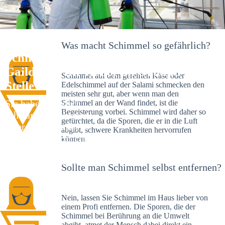
Was macht Schimmel so gefährlich?
Schimmelexperte in Oberrot bei
Gaildorf – Ihr Helfer an Ort und
Schimmel auf dem gereiften Käse oder
Stelle
Edelschimmel auf der Salami schmecken den
meisten sehr gut, aber wenn man den
Sie haben kürzlich
Schimmel an der Wand findet, ist die
Begeisterung vorbei. Schimmel wird daher so
schwarze Flecken an
gefürchtet, da die Sporen, die er in die Luft
Ihrer Wand entdeckt?
abgibt, schwere Krankheiten hervorrufen
Schlechte Nachrichten:
können.
Sie haben einen
Schimmelbefall in
Sollte man Schimmel selbst entfernen?
Ihrem Haus.
Nein, lassen Sie Schimmel im Haus lieber von
einem Profi entfernen. Die Sporen, die der
Schimmel bei Berührung an die Umwelt
abgibt, atmet der Mensch dabei direkt ein.