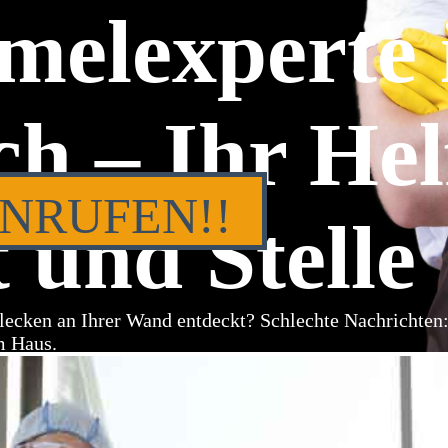
melexperte 
h – Ihr Hel
ANRUFEN!!
 und Stelle
lecken an Ihrer Wand entdeckt? Schlechte Nachrichten
m Haus.