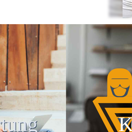
tung
K