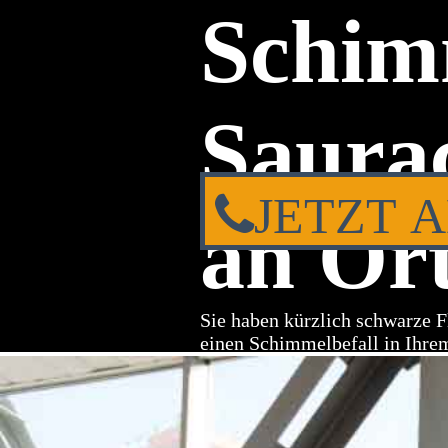
Schim
Saurac
JETZT 
an Ort
Sie haben kürzlich schwarze F
einen Schimmelbefall in Ihre