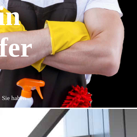
in
fer
: Sie haben