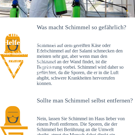
Was macht Schimmel so gefährlich?
Schimmelexperte in Sülz – Ihr
Helfer an Ort und Stelle
Schimmel auf dem gereiften Käse oder
Edelschimmel auf der Salami schmecken den
Sie haben kürzlich
meisten sehr gut, aber wenn man den
schwarze Flecken an
Schimmel an der Wand findet, ist die
Ihrer Wand entdeckt?
Begeisterung vorbei. Schimmel wird daher so
gefürchtet, da die Sporen, die er in die Luft
Schlechte Nachrichten:
abgibt, schwere Krankheiten hervorrufen
Sie haben einen
können.
Schimmelbefall in
Ihrem Haus.
Sollte man Schimmel selbst entfernen?
Nein, lassen Sie Schimmel im Haus lieber von
einem Profi entfernen. Die Sporen, die der
Schimmel bei Berührung an die Umwelt
abgibt, atmet der Mensch dabei direkt ein.