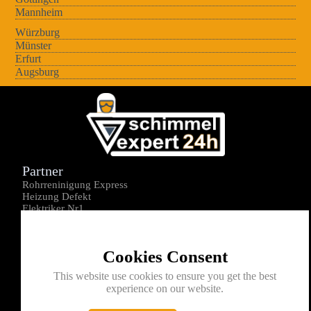
Mannheim
Würzburg
Münster
Erfurt
Augsburg
Partner
Rohrreninigung Express
Heizung Defekt
Elektriker Nr1
Über uns
Impressum
Cookies Consent
Datenschutz
Kontakt
This website use cookies to ensure you get the best
experience on our website.
0176-1605172
info@schimmelexperte24h.de