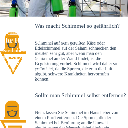
Was macht Schimmel so gefährlich?
Schimmelexperte in Tiefenbach –
Ihr Helfer an Ort und Stelle
Schimmel auf dem gereiften Käse oder
Edelschimmel auf der Salami schmecken den
Sie haben kürzlich
meisten sehr gut, aber wenn man den
schwarze Flecken an
Schimmel an der Wand findet, ist die
Ihrer Wand entdeckt?
Begeisterung vorbei. Schimmel wird daher so
gefürchtet, da die Sporen, die er in die Luft
Schlechte Nachrichten:
abgibt, schwere Krankheiten hervorrufen
Sie haben einen
können.
Schimmelbefall in
Ihrem Haus.
Sollte man Schimmel selbst entfernen?
Nein, lassen Sie Schimmel im Haus lieber von
einem Profi entfernen. Die Sporen, die der
Schimmel bei Berührung an die Umwelt
abgibt, atmet der Mensch dabei direkt ein.