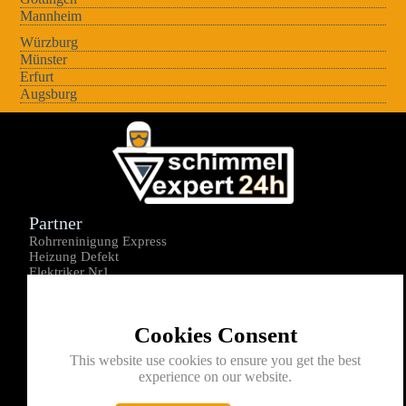
Mannheim
Würzburg
Münster
Erfurt
Augsburg
Partner
Rohrreninigung Express
Heizung Defekt
Elektriker Nr1
Über uns
Impressum
Cookies Consent
Datenschutz
Kontakt
This website use cookies to ensure you get the best
experience on our website.
0176-1605172
info@schimmelexperte24h.de