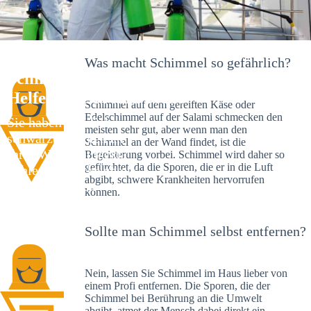
Was macht Schimmel so gefährlich?
Schimmelexperte in Veinau – Ihr
Helfer an Ort und Stelle
Schimmel auf dem gereiften Käse oder
Edelschimmel auf der Salami schmecken den
Sie haben kürzlich
meisten sehr gut, aber wenn man den
schwarze Flecken an
Schimmel an der Wand findet, ist die
Ihrer Wand entdeckt?
Begeisterung vorbei. Schimmel wird daher so
gefürchtet, da die Sporen, die er in die Luft
Schlechte Nachrichten:
abgibt, schwere Krankheiten hervorrufen
Sie haben einen
können.
Schimmelbefall in
Ihrem Haus.
Sollte man Schimmel selbst entfernen?
Nein, lassen Sie Schimmel im Haus lieber von
einem Profi entfernen. Die Sporen, die der
Schimmel bei Berührung an die Umwelt
abgibt, atmet der Mensch dabei direkt ein.