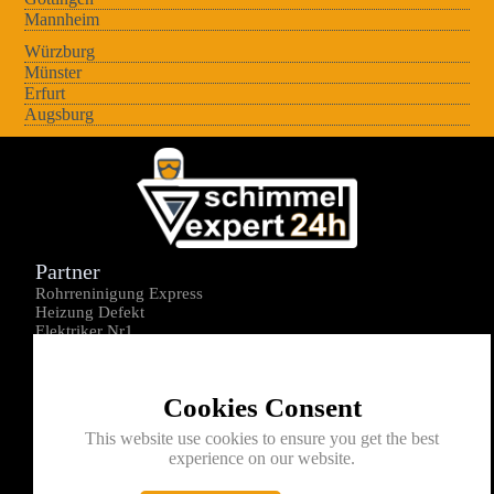
Mannheim
Würzburg
Münster
Erfurt
Augsburg
Partner
Rohrreninigung Express
Heizung Defekt
Elektriker Nr1
Über uns
Impressum
Cookies Consent
Datenschutz
Kontakt
This website use cookies to ensure you get the best
experience on our website.
0176-1605172
info@schimmelexperte24h.de