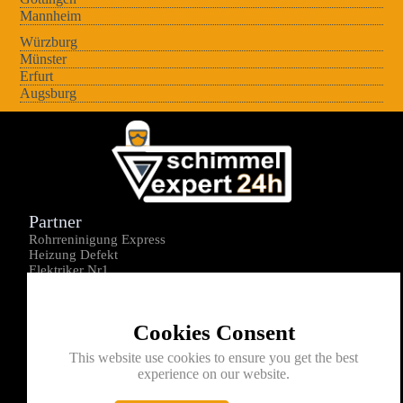
Mannheim
Würzburg
Münster
Erfurt
Augsburg
Partner
Rohrreninigung Express
Heizung Defekt
Elektriker Nr1
Über uns
Impressum
Cookies Consent
Datenschutz
Kontakt
This website use cookies to ensure you get the best
experience on our website.
0176-1605172
info@schimmelexperte24h.de