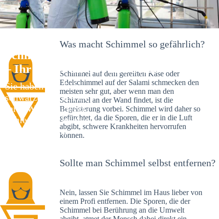
Was macht Schimmel so gefährlich?
Schimmelexperte in Wackershofen
– Ihr Helfer an Ort und Stelle
Schimmel auf dem gereiften Käse oder
Edelschimmel auf der Salami schmecken den
Sie haben kürzlich
meisten sehr gut, aber wenn man den
schwarze Flecken an
Schimmel an der Wand findet, ist die
Ihrer Wand entdeckt?
Begeisterung vorbei. Schimmel wird daher so
gefürchtet, da die Sporen, die er in die Luft
Schlechte Nachrichten:
abgibt, schwere Krankheiten hervorrufen
Sie haben einen
können.
Schimmelbefall in
Ihrem Haus.
Sollte man Schimmel selbst entfernen?
Nein, lassen Sie Schimmel im Haus lieber von
einem Profi entfernen. Die Sporen, die der
Schimmel bei Berührung an die Umwelt
abgibt, atmet der Mensch dabei direkt ein.