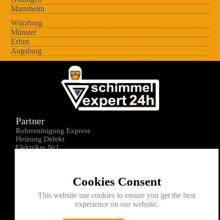
Mannheim
Würzburg
Münster
Erfurt
Augsburg
Partner
Rohrreninigung Express
Heizung Defekt
Elektriker Nr1
Über uns
Impressum
Cookies Consent
Datenschutz
Kontakt
This website use cookies to ensure you get the best
experience on our website.
0176-1605172
info@schimmelexperte24h.de