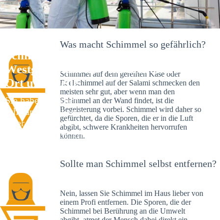
Was macht Schimmel so gefährlich?
Schimmelexperte in
Westgartshausen – Ihr Helfer an
Schimmel auf dem gereiften Käse oder
Ort und Stelle
Edelschimmel auf der Salami schmecken den
meisten sehr gut, aber wenn man den
Sie haben kürzlich
Schimmel an der Wand findet, ist die
Begeisterung vorbei. Schimmel wird daher so
schwarze Flecken an
gefürchtet, da die Sporen, die er in die Luft
Ihrer Wand entdeckt?
abgibt, schwere Krankheiten hervorrufen
Schlechte Nachrichten:
können.
Sie haben einen
Schimmelbefall in
Sollte man Schimmel selbst entfernen?
Ihrem Haus.
Nein, lassen Sie Schimmel im Haus lieber von
einem Profi entfernen. Die Sporen, die der
Schimmel bei Berührung an die Umwelt
abgibt, atmet der Mensch dabei direkt ein.