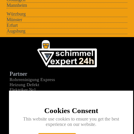
Mannheim
Würzburg
Münster
Erfurt
Augsburg
Partner
Rohrreninigung Express
Heizung Defekt
Elektriker Nr1
Über uns
Impressum
Cookies Consent
Datenschutz
Kontakt
This website use cookies to ensure you get the best
experience on our website.
0176-1605172
info@schimmelexperte24h.de